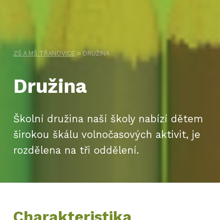
ZŠ A MŠ TŘANOVICE
>
DRUŽINA
Družina
Školní družina naší školy nabízí dětem
širokou škálu volnočasových aktivit, je
rozdělena na tři oddělení.
Charakteristika