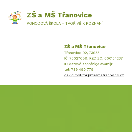
ZŠ a MŠ Třanovice
POHODOVÁ ŠKOLA – TVOŘIVĚ K POZNÁNÍ
ZŠ a MŠ Třanovice
Třanovice 92, 73953
IČ: 75027089, REDIZO: 600134237
ID datové schránky: av4mijr
tel: 739 490 779
david.molitor@zsamstranovice.cz