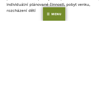
individuální plánované činnosti, pobyt venku,
rozcházení dětí
MENU
(15:45 – 16:30 jsou třídy sloučeny ve třídě Koťátek)
Časový rozvrh je orientační, jeho délka je
podmíněná zájmem dětí a aktuální situací.
Děti si mohou samy dle potřeby zajít na
toaletu.
Pitný režim umožňuje dětem kdykoli se napít
ze svého hrníčku, děti jsou vedeny k návyku
pravidelně pít.
Po domluvě s učitelkou je možné přizpůsobit
příchod nebo vyzvednutí dítěte v jinou dobu.
Skip back to main navigation