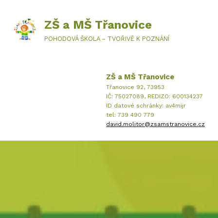
ZŠ a MŠ Třanovice
POHODOVÁ ŠKOLA – TVOŘIVĚ K POZNÁNÍ
ZŠ a MŠ Třanovice
Třanovice 92, 73953
IČ: 75027089, REDIZO: 600134237
ID datové schránky: av4mijr
tel: 739 490 779
david.molitor@zsamstranovice.cz