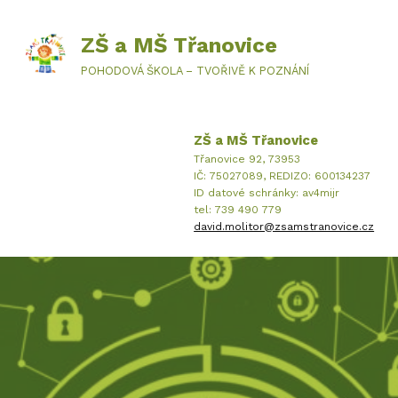
ZŠ a MŠ Třanovice
POHODOVÁ ŠKOLA – TVOŘIVĚ K POZNÁNÍ
ZŠ a MŠ Třanovice
Třanovice 92, 73953
IČ: 75027089, REDIZO: 600134237
ID datové schránky: av4mijr
tel: 739 490 779
david.molitor@zsamstranovice.cz