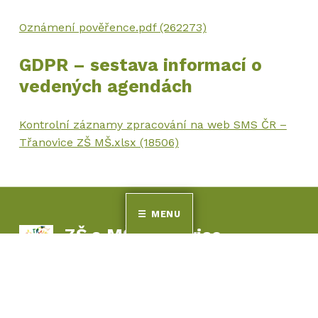
Oznámení pověřence.pdf (262273)
GDPR – sestava informací o
vedených agendách
Kontrolní záznamy zpracování na web SMS ČR –
Třanovice ZŠ MŠ.xlsx (18506)
Skip back to main navigation
MENU
ZŠ a MŠ Třanovice
POHODOVÁ ŠKOLA – TVOŘIVĚ K POZNÁNÍ