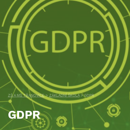
ZŠ A MŠ TŘANOVICE
>
ZÁKLADNÍ ŠKOLA
>
GDPR
GDPR