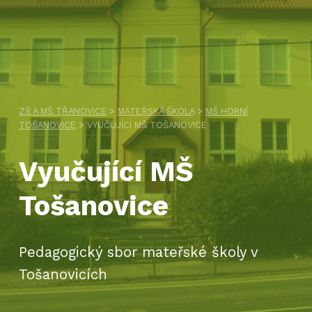
ZŠ A MŠ TŘANOVICE
>
MATEŘSKÁ ŠKOLA
>
MŠ HORNÍ
TOŠANOVICE
>
VYUČUJÍCÍ MŠ TOŠANOVICE
Vyučující MŠ
Tošanovice
Pedagogický sbor mateřské školy v
Tošanovicích