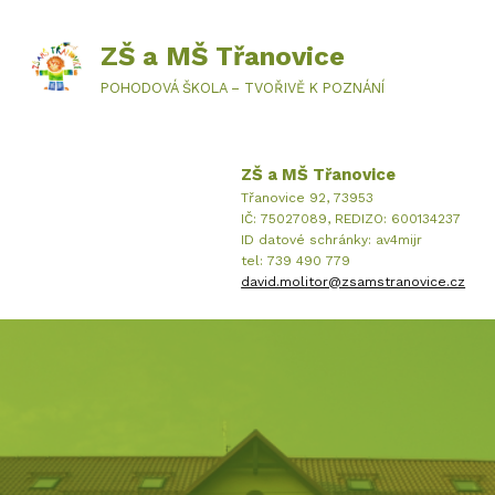
ZŠ a MŠ Třanovice
POHODOVÁ ŠKOLA – TVOŘIVĚ K POZNÁNÍ
ZŠ a MŠ Třanovice
Třanovice 92, 73953
IČ: 75027089, REDIZO: 600134237
ID datové schránky: av4mijr
tel: 739 490 779
david.molitor@zsamstranovice.cz