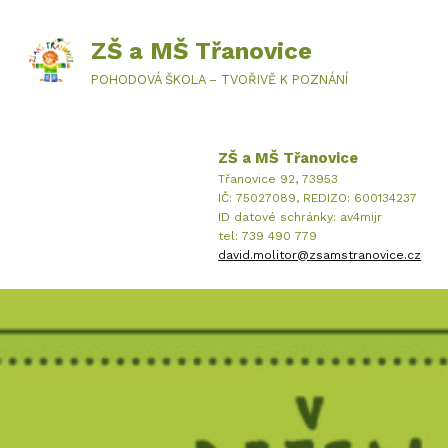
ZŠ a MŠ Třanovice
POHODOVÁ ŠKOLA – TVOŘIVĚ K POZNÁNÍ
ZŠ a MŠ Třanovice
Třanovice 92, 73953
IČ: 75027089, REDIZO: 600134237
ID datové schránky: av4mijr
tel: 739 490 779
david.molitor@zsamstranovice.cz