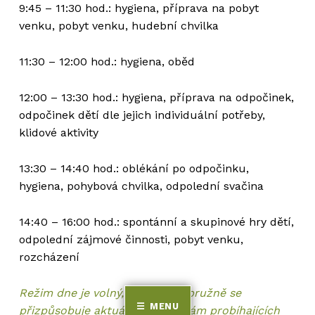
9:45 – 11:30 hod.: hygiena, příprava na pobyt
venku, pobyt venku, hudební chvilka
11:30 – 12:00 hod.: hygiena, oběd
12:00 – 13:30 hod.: hygiena, příprava na odpočinek,
odpočinek dětí dle jejich individuální potřeby,
klidové aktivity
13:30 – 14:40 hod.: oblékání po odpočinku,
hygiena, pohybová chvilka, odpolední svačina
14:40 – 16:00 hod.: spontánní a skupinové hry dětí,
odpolední zájmové činnosti, pobyt venku,
rozcházení
Režim dne je volný, flexibilní a pružně se
MENU
přizpůsobuje aktuálním potřebám probíhajících