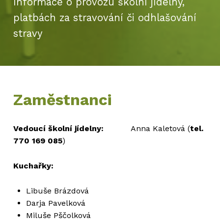
Informace o provozu školní jídelny,
platbách za stravování či odhlašování
stravy
Zaměstnanci
Vedoucí školní jídelny:
Anna Kaletová (
tel.
770 169 085
)
Kuchařky:
Libuše Brázdová
Darja Pavelková
Miluše Pščolková