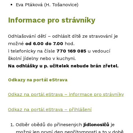
Eva Ptáková (H. Tošanovice)
Informace pro strávníky
Odhlašování dětí – odhlásit dítě ze stravování je
možné
od 6.00 do 7.00
hod.
i telefonicky na čísle
770 169 085
u vedoucí
školní jídelny nebo v kuchyni.
Na odhlášky u p. učitelek nebude brán zřetel.
Odkazy na portál eStrava
Odkaz na portál eStrava – informace pro strávníky
Odkaz na portál eStrava – přihlášení
Odběr obědů do přinesených
jídlonosičů
je
možný jen první den nepřítomnosti a to v době