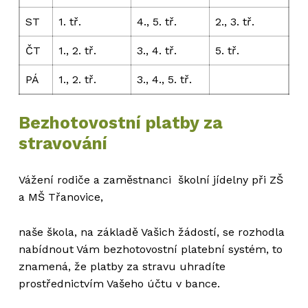
ST
1. tř.
4., 5. tř.
2., 3. tř.
ČT
1., 2. tř.
3., 4. tř.
5. tř.
PÁ
1., 2. tř.
3., 4., 5. tř.
Bezhotovostní platby za
stravování
Vážení rodiče a zaměstnanci školní jídelny při ZŠ
a MŠ Třanovice,
naše škola, na základě Vašich žádostí, se rozhodla
nabídnout Vám bezhotovostní platební systém, to
znamená, že platby za stravu uhradíte
prostřednictvím Vašeho účtu v bance.