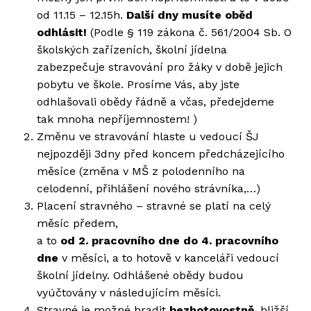
od 11.15 – 12.15h.
Další dny musíte oběd
odhlásit!
(Podle § 119 zákona č. 561/2004 Sb. O
školských zařízeních, školní jídelna
zabezpečuje stravování pro žáky v době jejich
pobytu ve škole. Prosíme Vás, aby jste
odhlašovali obědy řádně a včas, předejdeme
tak mnoha nepříjemnostem! )
Změnu ve stravování hlaste u vedoucí ŠJ
nejpozději 3dny před koncem předcházejícího
měsíce (změna v MŠ z polodenního na
celodenní, přihlášení nového strávníka,…)
Placení stravného – stravné se platí na celý
měsíc předem,
a to
od 2. pracovního dne do
4. pracovního
dne
v měsíci, a to hotově v kanceláři vedoucí
školní jídelny. Odhlášené obědy budou
vyúčtovány v následujícím měsíci.
Stravné je možné hradit
bezhotovostně,
bližší