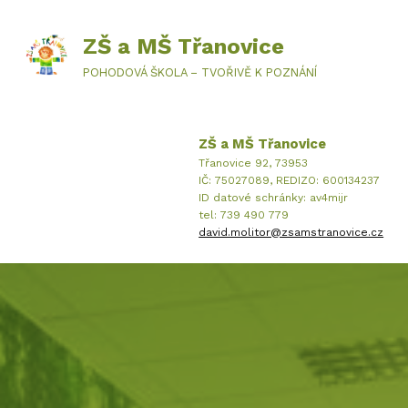
ZŠ a MŠ Třanovice
POHODOVÁ ŠKOLA – TVOŘIVĚ K POZNÁNÍ
ZŠ a MŠ Třanovice
Třanovice 92, 73953
IČ: 75027089, REDIZO: 600134237
ID datové schránky: av4mijr
tel: 739 490 779
david.molitor@zsamstranovice.cz