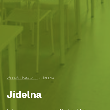
ZŠ A MŠ TŘANOVICE
>
JÍDELNA
Jídelna