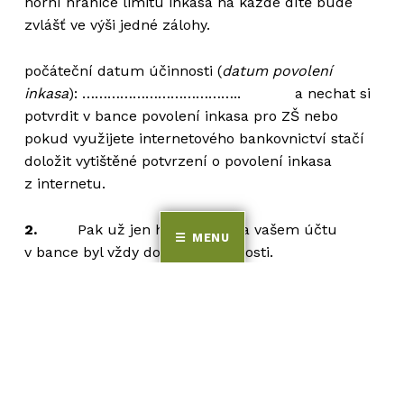
horní hranice limitu inkasa na každé dítě bude
zvlášť ve výši jedné zálohy.
počáteční datum účinnosti (
datum povolení
inkasa
): ……………………………….. a nechat si
potvrdit v bance povolení inkasa pro ZŠ nebo
pokud využijete internetového bankovnictví stačí
doložit vytištěné potvrzení o povolení inkasa
z internetu.
2.
Pak už jen hlídat, aby na vašem účtu
MENU
v bance byl vždy dostatek hotovosti.
Další informace Vám poskytne vedoucí školní
jídelny tel.
595178003.
Systém placení stravného, tj. platby zálohou na
celý následující měsíc mínus odhlášky za měsíc