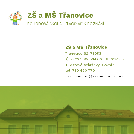
ZŠ a MŠ Třanovice
POHODOVÁ ŠKOLA – TVOŘIVĚ K POZNÁNÍ
ZŠ a MŠ Třanovice
Třanovice 92, 73953
IČ: 75027089, REDIZO: 600134237
ID datové schránky: av4mijr
tel: 739 490 779
david.molitor@zsamstranovice.cz