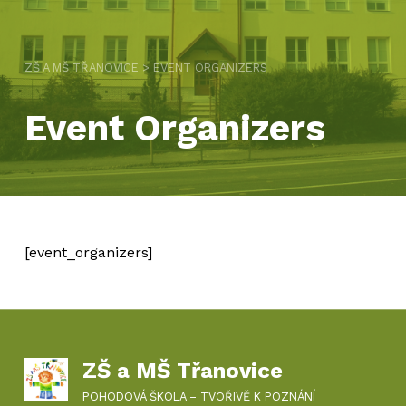
ZŠ A MŠ TŘANOVICE
>
EVENT ORGANIZERS
Event Organizers
[event_organizers]
Skip back to main navigation
ZŠ a MŠ Třanovice
POHODOVÁ ŠKOLA – TVOŘIVĚ K POZNÁNÍ