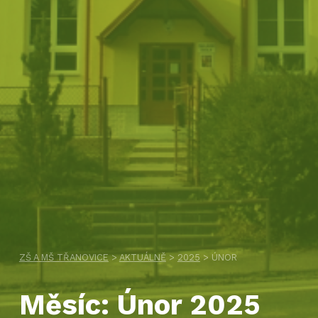
ZŠ A MŠ TŘANOVICE
>
AKTUÁLNĚ
>
2025
>
ÚNOR
Měsíc:
Únor 2025