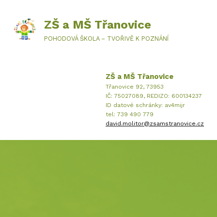
ZŠ a MŠ Třanovice
POHODOVÁ ŠKOLA – TVOŘIVĚ K POZNÁNÍ
ZŠ a MŠ Třanovice
Třanovice 92, 73953
IČ: 75027089, REDIZO: 600134237
ID datové schránky: av4mijr
tel: 739 490 779
david.molitor@zsamstranovice.cz