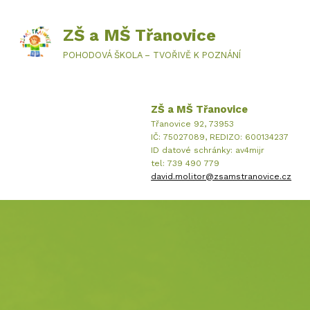
ZŠ a MŠ Třanovice
POHODOVÁ ŠKOLA – TVOŘIVĚ K POZNÁNÍ
ZŠ a MŠ Třanovice
Třanovice 92, 73953
IČ: 75027089, REDIZO: 600134237
ID datové schránky: av4mijr
tel: 739 490 779
david.molitor@zsamstranovice.cz