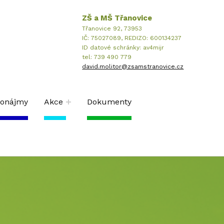
ZŠ a MŠ Třanovice
Třanovice 92, 73953
IČ: 75027089, REDIZO: 600134237
ID datové schránky: av4mijr
tel: 739 490 779
david.molitor@zsamstranovice.cz
ronájmy
Akce
Dokumenty