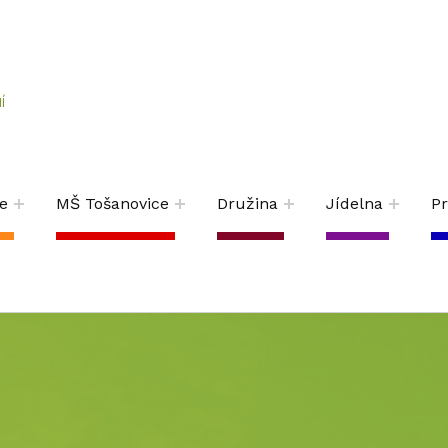
Í
e
MŠ Tošanovice
Družina
Jídelna
P