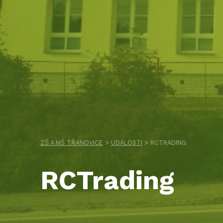
ZŠ A MŠ TŘANOVICE
>
UDÁLOSTI
>
RCTRADING
RCTrading