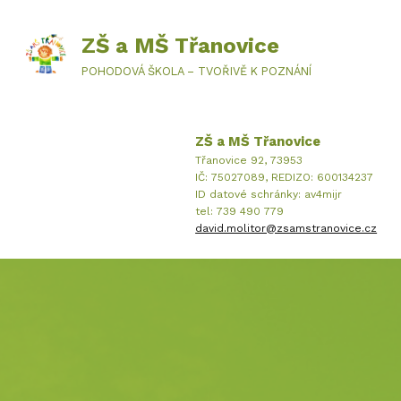
ZŠ a MŠ Třanovice
POHODOVÁ ŠKOLA – TVOŘIVĚ K POZNÁNÍ
ZŠ a MŠ Třanovice
Třanovice 92, 73953
IČ: 75027089, REDIZO: 600134237
ID datové schránky: av4mijr
tel: 739 490 779
david.molitor@zsamstranovice.cz