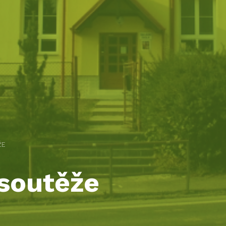
ŽE
soutěže