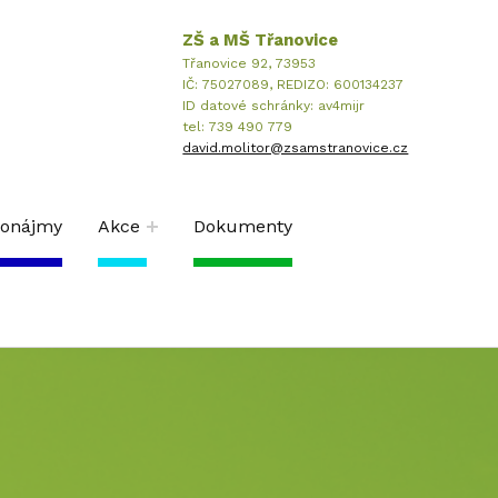
ZŠ a MŠ Třanovice
Třanovice 92, 73953
IČ: 75027089, REDIZO: 600134237
ID datové schránky: av4mijr
tel: 739 490 779
david.molitor@zsamstranovice.cz
ronájmy
Akce
Dokumenty