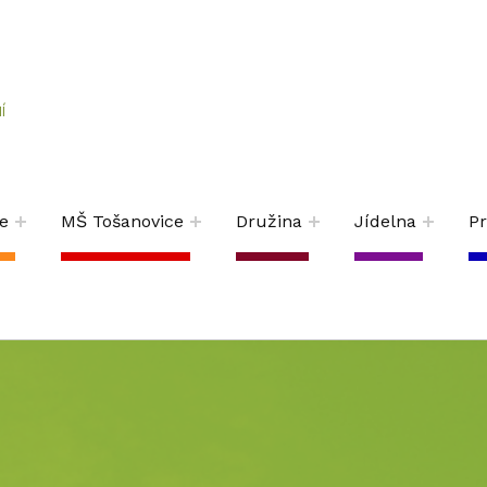
Í
e
MŠ Tošanovice
Družina
Jídelna
P