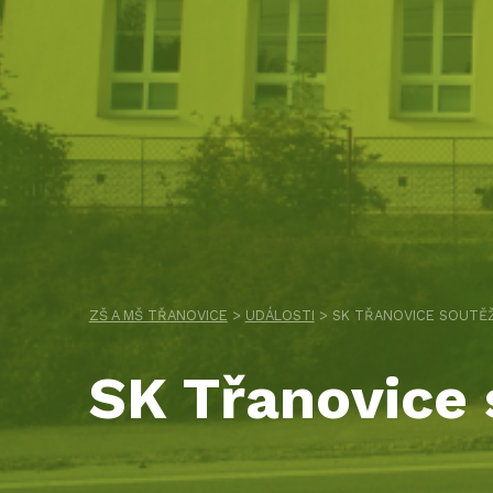
ZŠ A MŠ TŘANOVICE
>
UDÁLOSTI
>
SK TŘANOVICE SOUTĚ
SK Třanovice 