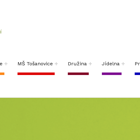
Í
e
MŠ Tošanovice
Družina
Jídelna
P