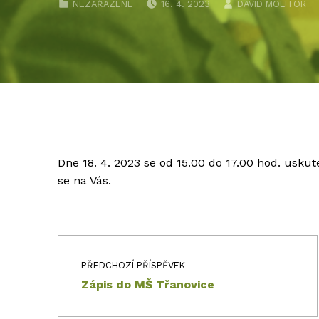
NEZAŘAZENÉ
16. 4. 2023
DAVID MOLITOR
Dne 18. 4. 2023 se od 15.00 do 17.00 hod. usku
se na Vás.
Navigace pro příspěvek
Skip back to main navigation
PŘEDCHOZÍ PŘÍSPĚVEK
Zápis do MŠ Třanovice