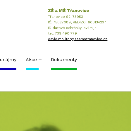
ZŠ a MŠ Třanovice
Třanovice 92, 73953
IČ: 75027089, REDIZO: 600134237
ID datové schránky: av4mijr
tel: 739 490 779
david.molitor@zsamstranovice.cz
ronájmy
Akce
Dokumenty