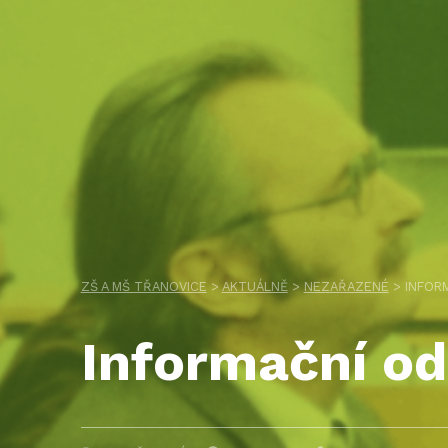
ZŠ A MŠ TŘANOVICE
>
AKTUÁLNĚ
>
NEZAŘAZENÉ
>
INFOR
Informační o
PUBLIKOVÁNO DNE:
AUTOR:
CATEGORIZED IN: