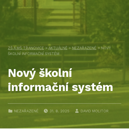
ZŠ A MŠ TŘANOVICE
>
AKTUÁLNĚ
>
NEZAŘAZENÉ
>
NOVÝ
ŠKOLNÍ INFORMAČNÍ SYSTÉM
Nový školní
informační systém
PUBLIKOVÁNO DNE:
AUTOR:
CATEGORIZED IN:
NEZAŘAZENÉ
31. 8. 2025
DAVID MOLITOR