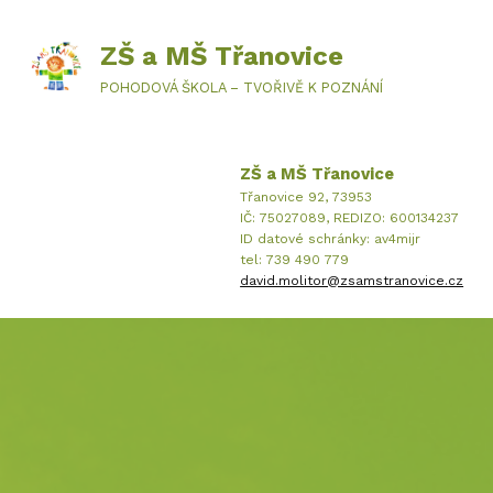
ZŠ a MŠ Třanovice
POHODOVÁ ŠKOLA – TVOŘIVĚ K POZNÁNÍ
ZŠ a MŠ Třanovice
Třanovice 92, 73953
IČ: 75027089, REDIZO: 600134237
ID datové schránky: av4mijr
tel: 739 490 779
david.molitor@zsamstranovice.cz