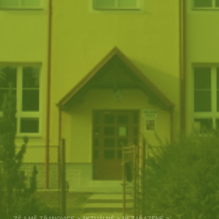
ZŠ A MŠ TŘANOVICE
>
AKTUÁLNĚ
>
NEZAŘAZENÉ
>