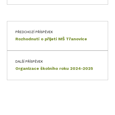
Navigace pro příspěvek
Skip back to main navigation
PŘEDCHOZÍ PŘÍSPĚVEK
Rozhodnutí o přijetí MŠ Třanovice
DALŠÍ PŘÍSPĚVEK
Organizace školního roku 2024-2025