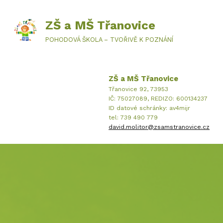
ZŠ a MŠ Třanovice
POHODOVÁ ŠKOLA – TVOŘIVĚ K POZNÁNÍ
ZŠ a MŠ Třanovice
Třanovice 92, 73953
IČ: 75027089, REDIZO: 600134237
ID datové schránky: av4mijr
tel: 739 490 779
david.molitor@zsamstranovice.cz