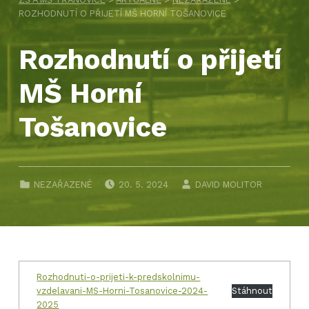
ROZHODNUTÍ O PŘIJETÍ MŠ HORNÍ TOŠANOVICE
Rozhodnutí o přijetí
MŠ Horní
Tošanovice
PUBLIKOVÁNO DNE:
AUTOR:
CATEGORIZED IN:
NEZAŘAZENÉ
20. 5. 2024
DAVID MOLITOR
Rozhodnuti-o-prijeti-k-predskolnimu-
vzdelavani-MS-Horni-Tosanovice-2024-
Stáhnout
2025