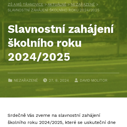
ZŠ A MŠ TŘANOVICE
>
AKTUÁLNĚ
>
NEZAŘAZENÉ
>
SLAVNOSTNÍ ZAHÁJENÍ ŠKOLNÍHO ROKU 2024/2025
Slavnostní zahájení
školního roku
2024/2025
PUBLIKOVÁNO DNE:
AUTOR:
CATEGORIZED IN:
NEZAŘAZENÉ
27. 8. 2024
DAVID MOLITOR
Srdečně Vás zveme na slavnostní zahájení
školního roku 2024/2025, které se uskuteční dne