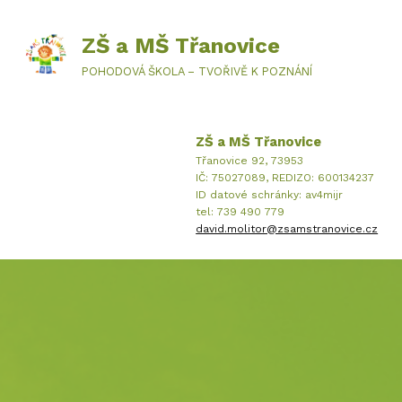
ZŠ a MŠ Třanovice
POHODOVÁ ŠKOLA – TVOŘIVĚ K POZNÁNÍ
ZŠ a MŠ Třanovice
Třanovice 92, 73953
IČ: 75027089, REDIZO: 600134237
ID datové schránky: av4mijr
tel: 739 490 779
david.molitor@zsamstranovice.cz