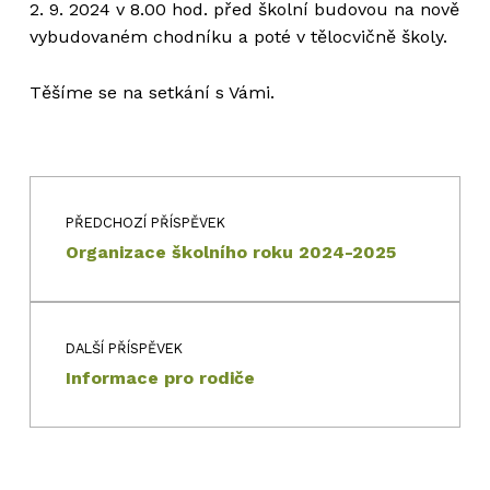
2. 9. 2024 v 8.00 hod. před školní budovou na nově
vybudovaném chodníku a poté v tělocvičně školy.
Těšíme se na setkání s Vámi.
Navigace pro příspěvek
Skip back to main navigation
PŘEDCHOZÍ PŘÍSPĚVEK
Organizace školního roku 2024-2025
DALŠÍ PŘÍSPĚVEK
Informace pro rodiče