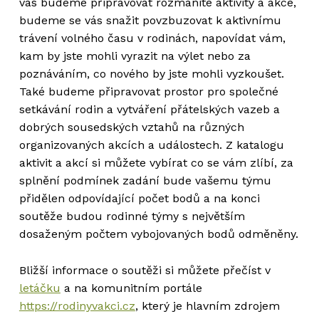
vás budeme připravovat rozmanité aktivity a akce,
budeme se vás snažit povzbuzovat k aktivnímu
trávení volného času v rodinách, napovídat vám,
kam by jste mohli vyrazit na výlet nebo za
poznáváním, co nového by jste mohli vyzkoušet.
Také budeme připravovat prostor pro společné
setkávání rodin a vytváření přátelských vazeb a
dobrých sousedských vztahů na různých
organizovaných akcích a událostech. Z katalogu
aktivit a akcí si můžete vybírat co se vám zlíbí, za
splnění podmínek zadání bude vašemu týmu
přidělen odpovídající počet bodů a na konci
soutěže budou rodinné týmy s největším
dosaženým počtem vybojovaných bodů odměněny.
Bližší informace o soutěži si můžete přečíst v
letáčku
a na komunitním portále
https://rodinyvakci.cz
, který je hlavním zdrojem