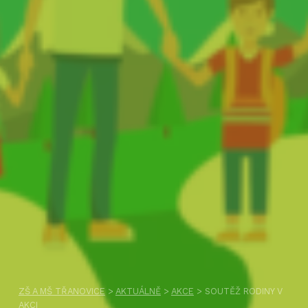
ZŠ A MŠ TŘANOVICE
>
AKTUÁLNĚ
>
AKCE
>
SOUTĚŽ RODINY V
AKCI