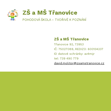
ZŠ a MŠ Třanovice
POHODOVÁ ŠKOLA – TVOŘIVĚ K POZNÁNÍ
ZŠ a MŠ Třanovice
Třanovice 92, 73953
IČ: 75027089, REDIZO: 600134237
ID datové schránky: av4mijr
tel: 739 490 779
david.molitor@zsamstranovice.cz