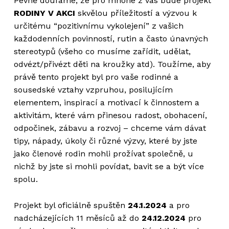
Pevně doufáme, že pro mnohé z vás bude projekt
RODINY V AKCI
skvělou příležitostí a výzvou k
určitému “pozitivnímu vykolejení” z vašich
každodenních povinností, rutin a často únavných
stereotypů (všeho co musíme zařídit, udělat,
odvézt/přivézt děti na kroužky atd). Toužíme, aby
právě tento projekt byl pro vaše rodinné a
sousedské vztahy vzpruhou, posilujícím
elementem, inspirací a motivací k činnostem a
aktivitám, které vám přinesou radost, obohacení,
odpočinek, zábavu a rozvoj – chceme vám dávat
tipy, nápady, úkoly či různé výzvy, které by jste
jako členové rodin mohli prožívat společně, u
nichž by jste si mohli povídat, bavit se a být více
spolu.
Projekt byl oficiálně spuštěn
24.1.2024
a pro
nadcházejících 11 měsíců až do
24.12.2024
pro