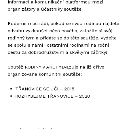
informací a komunikační platformou mezi
organizátory a účastníky soutěže.
Budeme moc rádi, pokud se svou rodinou najdete
odvahu vyzkoušet něco nového, založíte si svůj
rodinný tým a přidáte se do této soutěže. Vydejte
se spolu s námi i ostatními rodinami na roční
cestu za dobrodružstvím a skvělými zážitky!
Soutěž RODINY V AKCI navazuje na již dříve
organizované komunitní soutěže:
TŘANOVICE SE UČÍ – 2015
ROZHÝBEJME TŘANOVICE – 2020
Navigace pro příspěvek
Skip back to main navigation