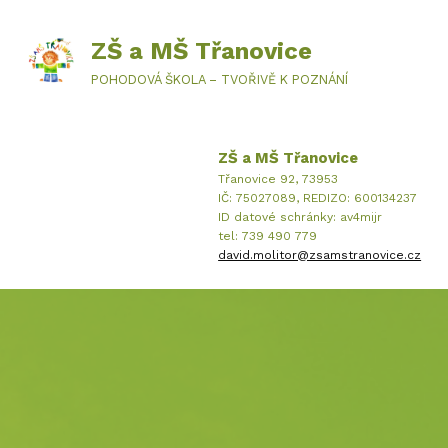
ZŠ a MŠ Třanovice
POHODOVÁ ŠKOLA – TVOŘIVĚ K POZNÁNÍ
ZŠ a MŠ Třanovice
Třanovice 92, 73953
IČ: 75027089, REDIZO: 600134237
ID datové schránky: av4mijr
tel: 739 490 779
david.molitor@zsamstranovice.cz