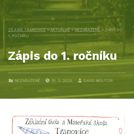
ZŠ A MŠ TŘANOVICE
>
AKTUÁLNĚ
>
NEZAŘAZENÉ
>
ZÁPIS DO
1. ROČNÍKU
Zápis do 1. ročníku
PUBLIKOVÁNO DNE:
AUTOR:
CATEGORIZED IN:
NEZAŘAZENÉ
10. 3. 2025
DAVID MOLITOR