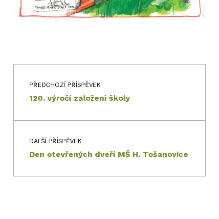
Navigace pro příspěvek
Skip back to main navigation
PŘEDCHOZÍ PŘÍSPĚVEK
120. výročí založení školy
DALŠÍ PŘÍSPĚVEK
Den otevřených dveří MŠ H. Tošanovice