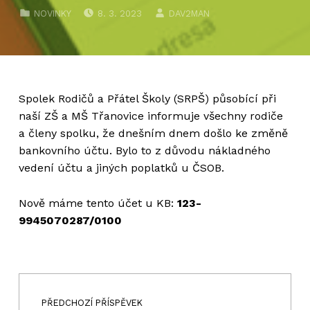
PUBLIKOVÁNO DNE:
AUTOR:
CATEGORIZED IN:
NOVINKY
8. 3. 2023
DAV2MAN
Spolek Rodičů a Přátel Školy (SRPŠ) působící při
naší ZŠ a MŠ Třanovice informuje všechny rodiče
a členy spolku, že dnešním dnem došlo ke změně
bankovního účtu. Bylo to z důvodu nákladného
vedení účtu a jiných poplatků u ČSOB.
Nově máme tento účet u KB:
123-
9945070287/0100
Navigace pro příspěvek
Skip back to main navigation
PŘEDCHOZÍ PŘÍSPĚVEK