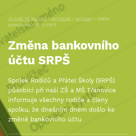
ZŠ A MŠ TŘANOVICE
>
AKTUÁLNĚ
>
NOVINKY
>
ZMĚNA
BANKOVNÍHO ÚČTU SRPŠ
Změna bankovního
účtu SRPŠ
Spolek Rodičů a Přátel Školy (SRPŠ)
působící při naší ZŠ a MŠ Třanovice
informuje všechny rodiče a členy
spolku, že dnešním dnem došlo ke
změně bankovního účtu