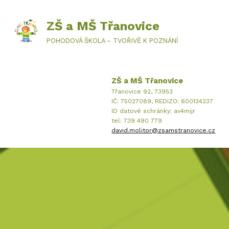
ZŠ a MŠ Třanovice
POHODOVÁ ŠKOLA – TVOŘIVĚ K POZNÁNÍ
ZŠ a MŠ Třanovice
Třanovice 92, 73953
IČ: 75027089, REDIZO: 600134237
ID datové schránky: av4mijr
tel: 739 490 779
david.molitor@zsamstranovice.cz